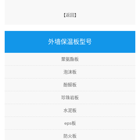
【
返回
】
外墙保温板型号
聚氨酯板
泡沫板
酚醛板
珍珠岩板
水泥板
eps板
防火板